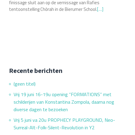
in
finissage sluit aan op de vernissage van Rafies
tentoonstelling Chôrah in de Bierumer School.
Lees
[…]
Y2
meer
overXYZ
met
werk
van
Helia
Rafie
vanaf
Recente berichten
zon
(geen titel)
11
febr
Vrij 19 juni 16-19u opening “FORMATIONS” met
schilderijen van Konstantina Zompola, daarna nog
diverse dagen te bezoeken
Vrij 5 juni va 20u PROPHECY PLAYGROUND, Neo-
Surreal-Alt-Folk-Silent-Revolution in Y2