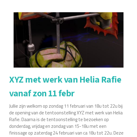
overWo
28/2
va
20u
(deur
open
va
19u30)
brengt
SARRAM
XYZ met werk van Helia Rafie
drone,
electronica,
vanaf zon 11 febr
doom
&
Jullie zijn welkom op zondag 11 februari van 18u tot 22u bij
minimal
de opening van de tentoonstelling XYZ met werk van Helia
post-
Rafie. Daarna is de tentoonstelling te bezoeken op
rock
donderdag, vrijdag en zondag van 15-18u met een
bijeen
finissage op zaterdag 24 februari van ca 18u tot 22u. Deze