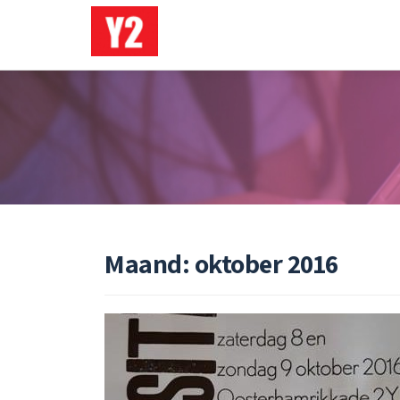
Ga
direct
naar
de
inhoud
Maand:
oktober 2016