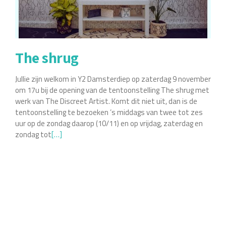
The shrug
Jullie zijn welkom in Y2 Damsterdiep op zaterdag 9 november
om 17u bij de opening van de tentoonstelling The shrug met
werk van The Discreet Artist. Komt dit niet uit, dan is de
tentoonstelling te bezoeken ’s middags van twee tot zes
uur op de zondag daarop (10/11) en op vrijdag, zaterdag en
zondag tot
Lees
[…]
meer
overThe
shrug