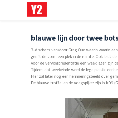
Ga
direct
naar
de
blauwe lijn door twee bots
inhoud
3-d schets van/door Greg Que waarin waarin een p
geeft de vorm een plek in de ruimte. Ook leidt de li
Voor de vervolgpresentatie een week later, zijn
Tijdens dat weekeinde werd de lege plastic eenhe
Hier zal later nog een herinneringsbeeld over ge
De blauwe troffel en de voegspijker zijn in K09 (