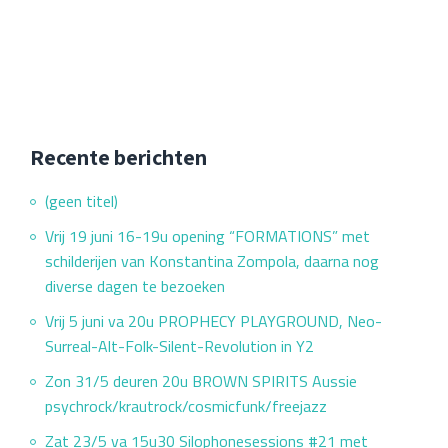
overWo
28/2
va
20u
(deur
open
va
Recente berichten
19u30)
(geen titel)
brengt
SARRAM
Vrij 19 juni 16-19u opening “FORMATIONS” met
drone,
schilderijen van Konstantina Zompola, daarna nog
electronica,
diverse dagen te bezoeken
doom
Vrij 5 juni va 20u PROPHECY PLAYGROUND, Neo-
&
Surreal-Alt-Folk-Silent-Revolution in Y2
minimal
post-
Zon 31/5 deuren 20u BROWN SPIRITS Aussie
rock
psychrock/krautrock/cosmicfunk/freejazz
bijeen
Zat 23/5 va 15u30 Silophonesessions #21 met